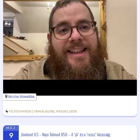
ÓBUDAI ZSINAGÓGA
FÉLTÉKENYSÉGET
,
PÁRVÁLASZTÁS
,
PODCAST
,
SZOTÁ
MÁJ
Jövámot 63 – Napi Talmud 856 – A “jó” és a “rossz” házasság
9