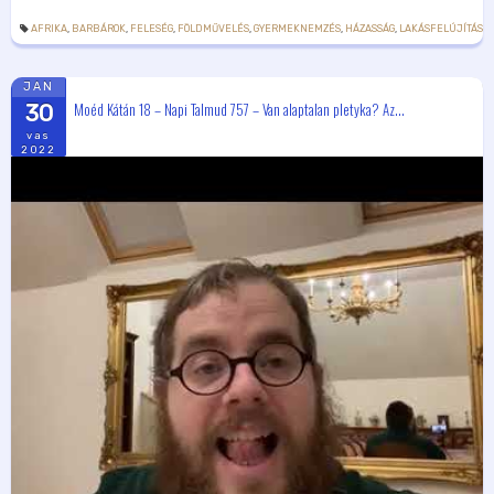
AFRIKA
,
BARBÁROK
,
FELESÉG
,
FÖLDMŰVELÉS
,
GYERMEKNEMZÉS
,
HÁZASSÁG
,
LAKÁSFELÚJÍTÁS
,
P
JAN
Moéd Kátán 18 – Napi Talmud 757 – Van alaptalan pletyka? Az...
30
vas
2022