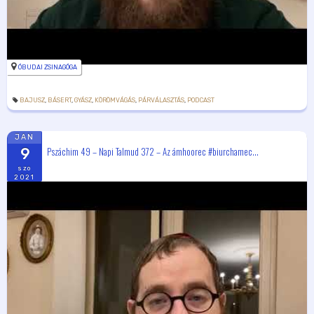
ÓBUDAI ZSINAGÓGA
BAJUSZ
,
BÁSERT
,
GYÁSZ
,
KÖRÖMVÁGÁS
,
PÁRVÁLASZTÁS
,
PODCAST
JAN
Pszáchim 49 – Napi Talmud 372 – Az ámhoorec #biurchamec...
9
szo
2021