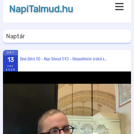
NapiTalmud.hu
Naptár
OKT
Bává Bátrá 110 – Napi Talmud 1743 – Hányadikként örököl a...
13
vas
2024