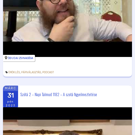
ÓBUDAI ZSINAGÓGA
ÖRÖKLÉS
,
PÁRVÁLASZTÁS
,
PODCAST
MÁRC
Szótá 2 – Napi Talmud 1182 – A szotá figyelmeztetése
31
pén
2023