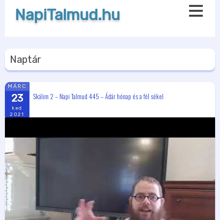
NapiTalmud.hu
Naptár
MÁRC
Skálim 2 – Napi Talmud 445 – Ádár hónap és a fél sékel
23
ked
2021