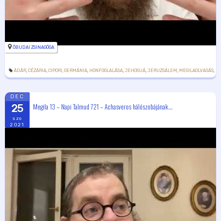
ÓBUDAI ZSINAGÓGA
ÁDÁR
,
CÉZÁRIA
,
CIPORI
,
GERMÁNIA
,
HONFOGLALÁSA
,
JEHOSUÁ
,
JERUZSÁLEM
,
MEGILAOLVASÁS
,
PO
DEC
Megila 13 – Napi Talmud 721 – Achasveros hálószobájának...
25
szo
2021