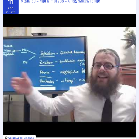
Megila 30 – Napi Talmud 738 – A négy szakasz rendje
11
ked
2022
ÓBUDAI ZSINAGÓGA