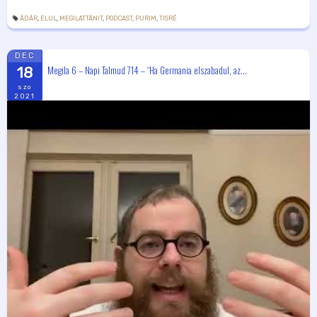
ÁDÁR
,
ELUL
,
MEGILATTÁNIT
,
PODCAST
,
PURIM
,
TISRÉ
DEC
Megila 6 – Napi Talmud 714 – “Ha Germania elszabadul, az...
18
szo
2021