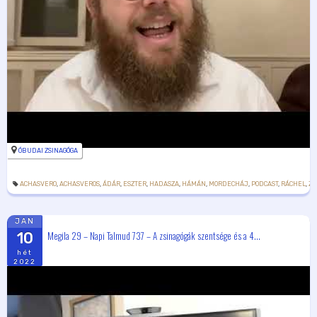
ÓBUDAI ZSINAGÓGA
ACHASVERO
,
ACHASVEROS
,
ÁDÁR
,
ESZTER
,
HADASZA
,
HÁMÁN
,
MORDECHÁJ
,
PODCAST
,
RÁCHEL
,
ZS
JAN
Megila 29 – Napi Talmud 737 – A zsinagógák szentsége és a 4...
10
hét
2022