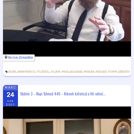
ÓBUDAI ZSINAGÓGA
ÁDÁR
,
ARANYBORJÚ
,
FÉLSÉKEL
,
KILÁIM
,
MEGILAOLVASÁS
,
MISKÁN
,
PODCAST
,
PURIM
,
SZÖKŐÉV
MÁRC
Skálim 3 – Napi Talmud 446 – Kiknek kötelező a fél-sékel...
24
sze
2021