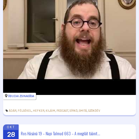
ÓBUDAI ZSINAGÓGA
ÁDÁR
,
FÉLSÉKEL
,
HEFKER
,
KILÁIM
,
PODCAST
,
SÍRKŐ
,
SMITÁ
,
SZÖKŐÉV
OKT
Ros Hásáná 19 – Napi Talmud 663 – A megilát táánit...
28